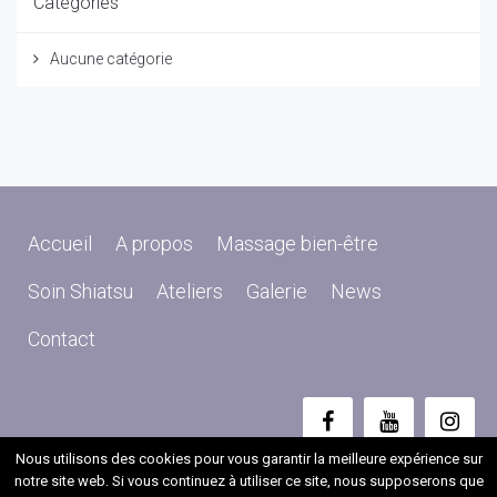
Catégories
Aucune catégorie
Accueil
A propos
Massage bien-être
Soin Shiatsu
Ateliers
Galerie
News
Contact
Nous utilisons des cookies pour vous garantir la meilleure expérience sur
Copyright 2017
DVLG
© Tous droits réservés
notre site web. Si vous continuez à utiliser ce site, nous supposerons que
Fait partie de la coopérative d'activités et d'emploi Perspectives -